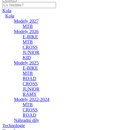
Kola
Kola
Modely 2027
MTB
Modely 2026
E-BIKE
MTB
CROSS
JUNIOR
KID
Modely 2025
E-BIKE
MTB
ROAD
CROSS
JUNIOR
RÁMY
Modely 2022-2024
MTB
CROSS
ROAD
Náhradní díly
Technologie