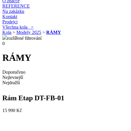
O značce
REFERENCE
Na zakázku
Kontakt
Prodejci
Všechna kola >
Kola
>
Modely 2025
>
RÁMY
rozšířené filtrování
0
RÁMY
Doporučeno
Nejlevnejší
Nejdražší
Rám Etap DT-FB-01
15 990 Kč