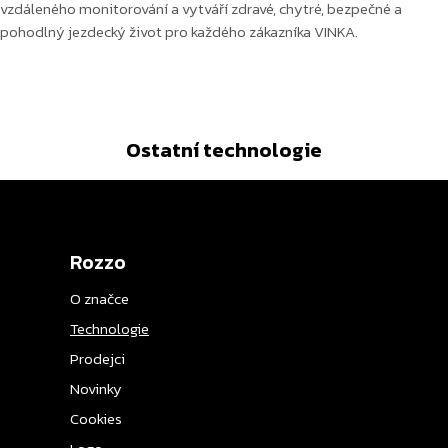
vzdáleného monitorování a vytváří zdravé, chytré, bezpečné a
pohodlný jezdecký život pro každého zákazníka VINKA.
Ostatní technologie
Rozzo
O značce
Technologie
Prodejci
Novinky
Cookies